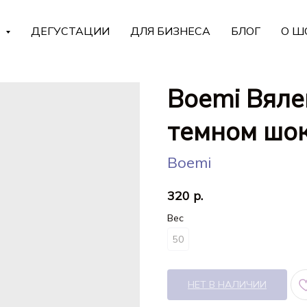
Г
ДЕГУСТАЦИИ
ДЛЯ БИЗНЕСА
БЛОГ
О Ш
Boemi Вяле
темном шо
Boemi
320
р.
Вес
50
НЕТ В НАЛИЧИИ