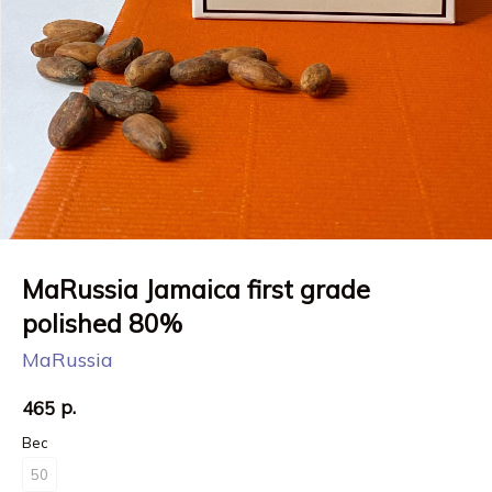
MaRussia Jamaica first grade
polished 80%
MaRussia
р.
465
Вес
50