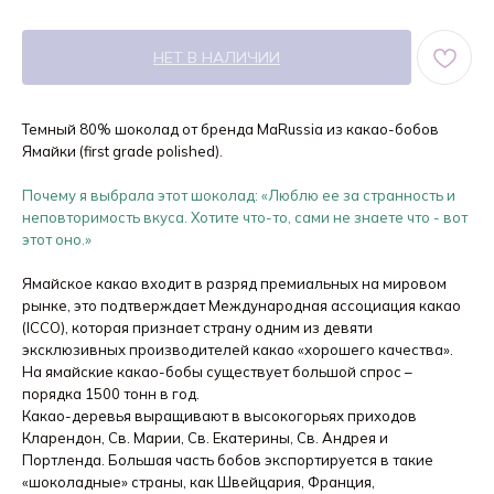
НЕТ В НАЛИЧИИ
Темный 80% шоколад от бренда MaRussia из какао-бобов
Ямайки (first grade polished).
Почему я выбрала этот шоколад: «Люблю ее за странность и
неповторимость вкуса. Хотите что-то, сами не знаете что - вот
этот оно.»
Ямайское какао входит в разряд премиальных на мировом
рынке, это подтверждает Международная ассоциация какао
(ICCO), которая признает страну одним из девяти
эксклюзивных производителей какао «хорошего качества».
На ямайские какао-бобы существует большой спрос –
порядка 1500 тонн в год.
Какао-деревья выращивают в высокогорьях приходов
Кларендон, Св. Марии, Св. Екатерины, Св. Андрея и
Портленда. Большая часть бобов экспортируется в такие
«шоколадные» страны, как Швейцария, Франция,