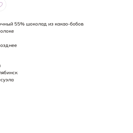
олочный 55% шоколад из какао-бобов
молоке
позднее
й
лябинск
есуэла