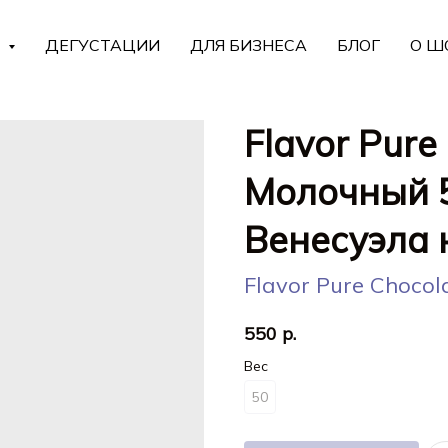
Г
ДЕГУСТАЦИИ
ДЛЯ БИЗНЕСА
БЛОГ
О Ш
Flavor Pure
Молочный 
Венесуэла 
Flavor Pure Chocol
550
р.
Вес
50