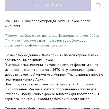
НЕТ В НАЛИЧИИ
Темный 70% шоколад от бренда Eywa из какао-бобов
Филиппин.
Почему я выбрала этот шоколад: «Шоколад из какао-бобов
Филиппин - это мое открытие в этом году. Орехово-
фруктовый профиль - нравится всем.»
По некоторым данным, Филиппины – первая страна в Азии,
где начали выращивать какао.
В исторических источниках можно найти информацию, как
испанцы на своих галеонах в 1670 году завозили первые
деревья какао из Акапулько в Манилу. ТАк появились первые
плантации какао в Азии.
Шоколад за это время стал частью культурной традиции
филиппинцев. Местные жители традиционно используют
«таблеа» – пасту какао в форме таблеток для изготовления
горячего напитка «шоколад де батир», аналога какао.
Состав: какао-бобы, нерафинированный тростниковый сахар.