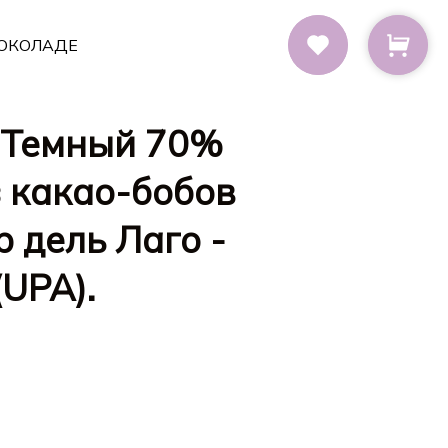
ОКОЛАДЕ
o Темный 70%
 какао-бобов
р дель Лаго -
(UPA).