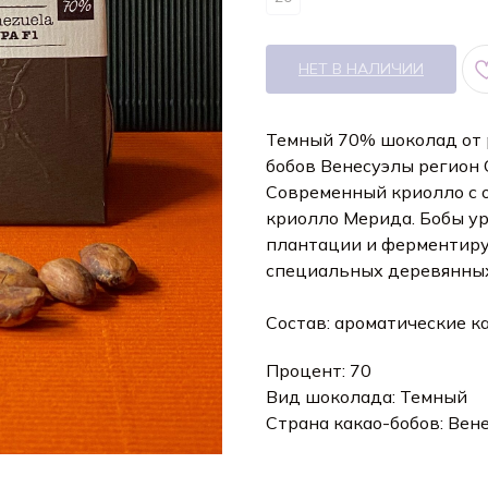
НЕТ В НАЛИЧИИ
Темный 70% шоколад от р
бобов Венесуэлы регион 
Современный криолло с об
криолло Мерида. Бобы у
плантации и ферментирую
специальных деревянных
Состав: ароматические ка
Процент: 70
Вид шоколада: Темный
Страна какао-бобов: Вен