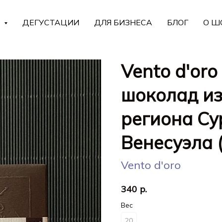
Г
ДЕГУСТАЦИИ
ДЛЯ БИЗНЕСА
БЛОГ
О Ш
Vento d'or
шоколад из
региона Су
Венесуэла 
Vento d'oro
340
р.
Вес
20