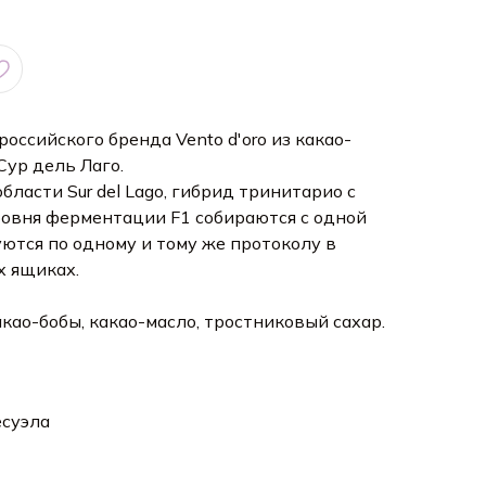
оссийского бренда Vento d'oro из какао-
Сур дель Лаго.
ласти Sur del Lago, гибрид тринитарио с
ровня ферментации F1 собираются с одной
тся по одному и тому же протоколу в
 ящиках.
као-бобы, какао-масло, тростниковый сахар.
есуэла