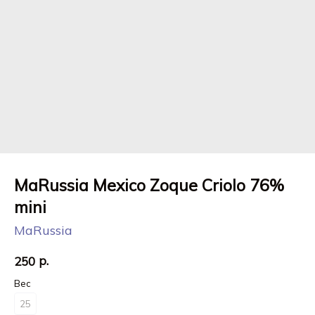
MaRussia Mexico Zoque Criolo 76%
mini
MaRussia
р.
250
Вес
25