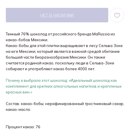
НЕТ В НАЛИЧИИ
Темный 76% шоколад от российского бренда MaRussia из
какао-бобов Мексики.
Какао-бобы для этой плитки выращивают в лесу Сельва Зоке
на юге Мексики, который является важной средой обитания
большей части биоразнообразия Мексики. Он также
считается родиной какао, поскольку люди в Сельва-Зоке
собирают и употребляют какао более 4000 лет.
Почему я выбрала этот шоколад: «Идеальный шоколад как
комплимент для крепких алкогольных напитков и крепленых
красных вин.»
Состав: какао-бобы, нерафинированный тростниковый сахар,
какао-масло.
Процент какао: 76