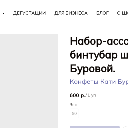
Г
ДЕГУСТАЦИИ
ДЛЯ БИЗНЕСА
БЛОГ
О Ш
Набор-ассо
бинтубар ш
Буровой.
Конфеты Кати Бу
600
р.
/
1 уп
Вес
90