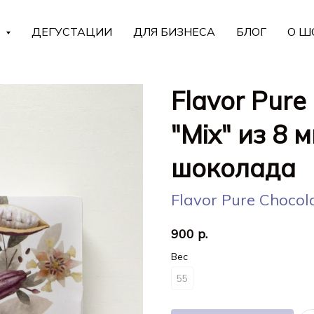
Г
ДЕГУСТАЦИИ
ДЛЯ БИЗНЕСА
БЛОГ
О Ш
Flavor Pure
"Mix" из 8 
шоколада
Flavor Pure Chocol
900
р.
Вес
55