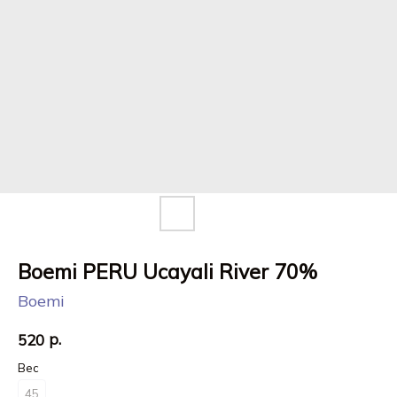
Boemi PERU Ucayali River 70%
Boemi
р.
520
Вес
45