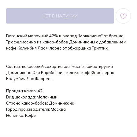
НЕТ В НАЛИЧИИ
Веганский молочный 42% шоколад "Моккачино" от бренда
Трюфелиссимо из какао-бобов Доминиканы с добавлением
кофе Колумбия Лас Флорес от обжарщика Триптих .
Состав: кокосовый сахар, какао-масло, какао-крупка
Доминикана Око Карибе, рис, кешью, кофейное зерно
Колумбия Лас Флорес .
Процент какао: 42
Вид шоколада: Молочный
Страна какао-бобов: Доминикана
Город производителя: Москва
Начинка: Кофе