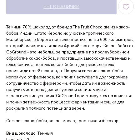
НЕТ В НАЛИЧИИ
Темный 70% шоколад от бренда The Fruit Chocolate из какао-
бобов Индии, штата Керала на участке тропического
Малабарского берега протяженностью почти 600 километров,
который омывается водами Аравийского моря. Какао-бобы от
GoGround - это небольшое предприятие по послеуборочной
обработке какао-бобов, и поставщик высококачественных и
высококачественных какао-бобов для ремесленных
производителей шоколада. Получая свежие какао-бобы
напрямую от фермеров, компания вступает в долгосрочное
сотрудничество с фермерами, чтобы дать им возможность
получить источник дохода, уважая социальные и
экологические условия. GoGround ориентируется на качество
и понимает важность процесса ферментации и сушки для
раскрытия полного потенциала зерен.
Состав: какао-бобы, какао-масло, тростниковый сахар.
Вид шоколада: Темный
Процент: 70