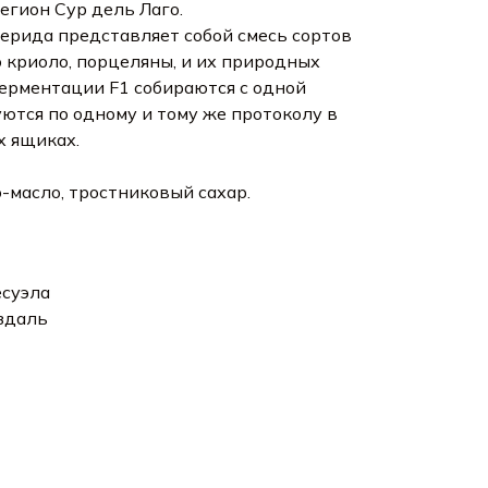
егион Сур дель Лаго.
Мерида представляет собой смесь сортов
 криоло, порцеляны, и их природных
ерментации F1 собираются с одной
тся по одному и тому же протоколу в
 ящиках.
о-масло, тростниковый сахар.
есуэла
здаль