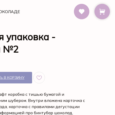
ОКОЛАДЕ
 упаковка -
я №2
Ь В КОРЗИНУ
афт коробка с тишью бумагой и
ним шубером. Внутри вложена карточка с
да, карточка с правилами дегустации
информацией про бинтубар шоколад.