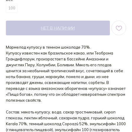
100
НЕТ В НАЛИЧИИ
Мармелад купуасу в темном шоколаде 70%.
Купуасу известен как бразильское какао, или Теоброма
Грандифлорум, произрастает в бассейне Амазонки и
джунглях Перу, Колумбии, Боливии. Мякоть его плодов
ценится за необычный тропический вкус, сочетающий в себе
ноты банана, груши, маракуйи, помело и дыни, из нее
производят джемы, освежающие напитки, сорбеты. В
переводе с языка амазонских аборигенов «купуасу» означает
«Пища богов», потому что он обладает невероятным спектром
полезных свойств.
Состав: мякоть купуасу, вода, сахар тростниковый, сироп
глюкозы, пектин яблочный, сахарная пудра, горький шоколад
Kerala 70%, темный шоколад Copoazú 52%, эмульсифайн 1000
(глянцеватель пищевой), эмульсифайн 100 (глазирователь