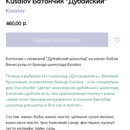
Kusalov Батончик "Дубайский"
Kusalov
р.
460,00
ДОБАВИТЬ В КОРЗИНУ
Батончик с начинкой "Дубайский шоколад" из какао-бобов
Венесуэлы от бренда шоколада Kusalov.
Почему я выбрала этот шоколад: «Договорились с Виталей
Кусаловым, основателем бренда Kusalov, - и он специально
для chocohunter сделал свою версию дубайского шоколада.
Батончик удобнее есть, чем оригинальную плитку + взяли
самые качественные ингредиенты, и конечно бинтубар
шоколад для корпуса. Все как я люблю!»
Состав: какао-бобы, какао-масло, цельное сухое молоко,
кокосовое масло, тростниковый сахар, фисташка, кунжут,
тесто катаифи, лайм, соль.