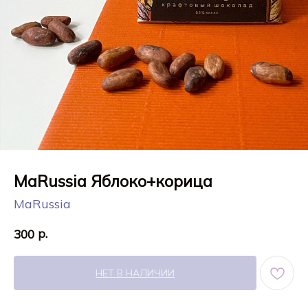
MaRussia Яблоко+корица
MaRussia
р.
300
НЕТ В НАЛИЧИИ