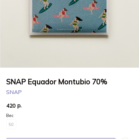
SNAP Equador Montubio 70%
SNAP
р.
420
Вес
50