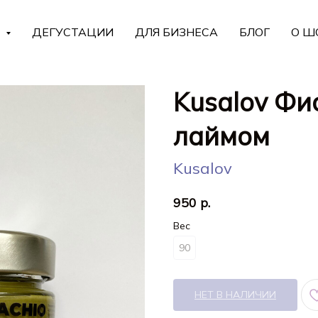
Г
ДЕГУСТАЦИИ
ДЛЯ БИЗНЕСА
БЛОГ
О Ш
Kusalov Фи
лаймом
Kusalov
950
р.
Вес
90
НЕТ В НАЛИЧИИ